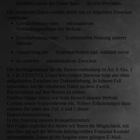
Rechners sowie der Name Ihres Access-Providers.
Die genannten Daten werden durch uns zu folgenden Zwecken
verarbeitet:
Gewährleistung eines reibungslosen
Verbindungsaufbaus der Website,
Gewährleistung einer komfortablen Nutzung unserer
Website,
Auswertung der Systemsicherheit und -stabilität sowie
zu weiteren administrativen Zwecken.
Die Rechtsgrundlage für die Datenverarbeitung ist Art. 6 Abs. 1
S. 1 lit. f DSGVO. Unser berechtigtes Interesse folgt aus oben
aufgelisteten Zwecken zur Datenerhebung. In keinem Fall
verwenden wir die erhobenen Daten zu dem Zweck,
Rückschlüsse auf Ihre Person zu ziehen.
Darüber hinaus setzen wir beim Besuch unserer Website
Cookies sowie Analysedienste ein. Nähere Erläuterungen dazu
erhalten Sie unter den Ziff. 4 und 5 dieser
Datenschutzerklärung.
b) Bei Nutzung unseres Kontaktformulars
Bei Fragen jeglicher Art bieten wir Ihnen die Möglichkeit, mit
uns über ein auf der Website bereitgestelltes Formular Kontakt
aufzunehmen. Dabei ist die Angabe einer gültigen E-Mail-