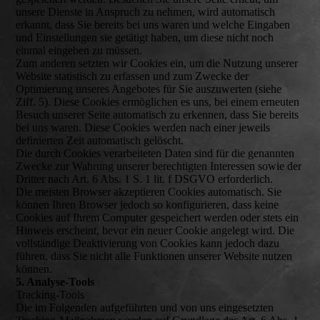
unsere Dienste in Anspruch zu nehmen, wird automatisch
erkannt, dass Sie bereits bei uns waren und welche Eingaben
und Einstellungen sie getätigt haben, um diese nicht noch
einmal eingeben zu müssen.
Zum anderen setzten wir Cookies ein, um die Nutzung unserer
Website statistisch zu erfassen und zum Zwecke der
Optimierung unseres Angebotes für Sie auszuwerten (siehe
Ziff. 5). Diese Cookies ermöglichen es uns, bei einem erneuten
Besuch unserer Seite automatisch zu erkennen, dass Sie bereits
bei uns waren. Diese Cookies werden nach einer jeweils
definierten Zeit automatisch gelöscht.
Die durch Cookies verarbeiteten Daten sind für die genannten
Zwecke zur Wahrung unserer berechtigten Interessen sowie der
Dritter nach Art. 6 Abs. 1 S. 1 lit. f DSGVO erforderlich.
Die meisten Browser akzeptieren Cookies automatisch. Sie
können Ihren Browser jedoch so konfigurieren, dass keine
Cookies auf Ihrem Computer gespeichert werden oder stets ein
Hinweis erscheint, bevor ein neuer Cookie angelegt wird. Die
vollständige Deaktivierung von Cookies kann jedoch dazu
führen, dass Sie nicht alle Funktionen unserer Website nutzen
können.
5. Analyse-Tools
Tracking-Tools
Die im Folgenden aufgeführten und von uns eingesetzten