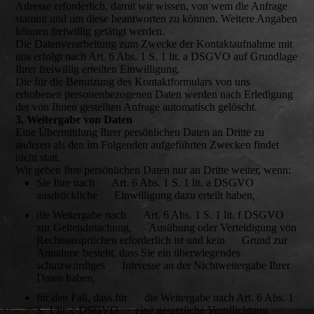
Adresse erforderlich, damit wir wissen, von wem die Anfrage
stammt und um diese beantworten zu können. Weitere Angaben
können freiwillig getätigt werden.
Die Datenverarbeitung zum Zwecke der Kontaktaufnahme mit
uns erfolgt nach Art. 6 Abs. 1 S. 1 lit. a DSGVO auf Grundlage
Ihrer freiwillig erteilten Einwilligung.
Die für die Benutzung des Kontaktformulars von uns
erhobenen personenbezogenen Daten werden nach Erledigung
der von Ihnen gestellten Anfrage automatisch gelöscht.
3. Weitergabe von Daten
Eine Übermittlung Ihrer persönlichen Daten an Dritte zu
anderen als den im Folgenden aufgeführten Zwecken findet
nicht statt.
Wir geben Ihre persönlichen Daten nur an Dritte weiter, wenn:
Sie Ihre nach Art. 6 Abs. 1 S. 1 lit. a DSGVO
ausdrückliche Einwilligung dazu erteilt haben,
die Weitergabe nach Art. 6 Abs. 1 S. 1 lit. f DSGVO
zur Geltendmachung, Ausübung oder Verteidigung von
Rechtsansprüchen erforderlich ist und kein Grund zur
Annahme besteht, dass Sie ein überwiegendes
schutzwürdiges Interesse an der Nichtweitergabe Ihrer
Daten haben,
für den Fall, dass für die Weitergabe nach Art. 6 Abs. 1
S. 1 lit. c DSGVO eine gesetzliche Verpflichtung