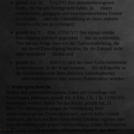
gemäß Art. 20 DSGVO Ihre personenbezogenen
Daten, die Sie uns bereitgestellt haben, in einem
strukturierten, gängigen und maschinenlesebaren Format
zu erhalten oder die Übermittlung an einen anderen
Verantwortlichen zu verlangen;
gemäß Art. 7 Abs. 3 DSGVO Ihre einmal erteilte
Einwilligung jederzeit gegenüber uns zu widerrufen.
Dies hat zur Folge, dass wir die Datenverarbeitung, die
auf dieser Einwilligung beruhte, für die Zukunft nicht
mehr fortführen dürfen und
gemäß Art. 77 DSGVO sich bei einer Aufsichtsbehörde
zu beschweren. In der Regel können Sie sich hierfür an
die Aufsichtsbehörde Ihres üblichen Aufenthaltsortes
oder Arbeitsplatzes oder unseres Kanzleisitzes wenden.
7. Widerspruchsrecht
Sofern Ihre personenbezogenen Daten auf Grundlage von
berechtigten Interessen gemäß Art. 6 Abs. 1 S. 1 lit. f DSGVO
verarbeitet werden, haben Sie das Recht, gemäß Art. 21
DSGVO Widerspruch gegen die Verarbeitung Ihrer
personenbezogenen Daten einzulegen, soweit dafür Gründe
vorliegen, die sich aus Ihrer besonderen Situation ergeben oder
sich der Widerspruch gegen Direktwerbung richtet. Im letzteren
Fall haben Sie ein generelles Widerspruchsrecht, das ohne