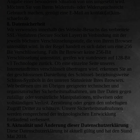
Angabe einer besonderen Situation von uns umgesetzt wird.
Möchten Sie von Ihrem Widerrufs- oder Widerspruchsrecht
Gebrauch machen, genügt eine E-Mail an kontakt[at]kim-
schaefer.de.
8. Datensicherheit
Wir verwenden innerhalb des Website-Besuchs das verbreitete
SSL-Verfahren (Secure Socket Layer) in Verbindung mit der
jeweils höchsten Verschlüsselungsstufe, die von Ihrem Browser
unterstützt wird. In der Regel handelt es sich dabei um eine 256
Bit Verschlüsselung. Falls Ihr Browser keine 256-Bit
Verschlüsselung unterstützt, greifen wir stattdessen auf 128-Bit
v3 Technologie zurück. Ob eine einzelne Seite unseres
Internetauftrittes verschlüsselt übertragen wird, erkennen Sie an
der geschlossenen Darstellung des Schüssel- beziehungsweise
Schloss-Symbols in der unteren Statusleiste Ihres Browsers.
Wir bedienen uns im Übrigen geeigneter technischer und
organisatorischer Sicherheitsmaßnahmen, um Ihre Daten gegen
zufällige oder vorsätzliche Manipulationen, teilweisen oder
vollständigen Verlust, Zerstörung oder gegen den unbefugten
Zugriff Dritter zu schützen. Unsere Sicherheitsmaßnahmen
werden entsprechend der technologischen Entwicklung
fortlaufend verbessert.
9. Aktualität und Änderung dieser Datenschutzerklärung
Diese Datenschutzerklärung ist aktuell gültig und hat den Stand
Mai 2018.