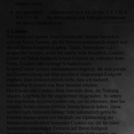
besteht, sowie
dies gesetzlich zulässig und nach Art. 6 Abs. 1 S. 1 lit. b
DSGVO für die Abwicklung von Vertragsverhältnissen
mit Ihnen erforderlich ist.
4. Cookies
Wir setzen auf unserer Seite Cookies ein. Hierbei handelt es
sich um kleine Dateien, die Ihr Browser automatisch erstellt und
die auf Ihrem Endgerät (Laptop, Tablet, Smartphone o.ä.)
gespeichert werden, wenn Sie unsere Seite besuchen. Cookies
richten auf Ihrem Endgerät keinen Schaden an, enthalten keine
Viren, Trojaner oder sonstige Schadsoftware.
In dem Cookie werden Informationen abgelegt, die sich jeweils
im Zusammenhang mit dem spezifisch eingesetzten Endgerät
ergeben. Dies bedeutet jedoch nicht, dass wir dadurch
unmittelbar Kenntnis von Ihrer Identität erhalten.
Der Einsatz von Cookies dient einerseits dazu, die Nutzung
unseres Angebots für Sie angenehmer zu gestalten. So setzen
wir sogenannte Session-Cookies ein, um zu erkennen, dass Sie
einzelne Seiten unserer Website bereits besucht haben. Diese
werden nach Verlassen unserer Seite automatisch gelöscht.
Darüber hinaus setzen wir ebenfalls zur Optimierung der
Benutzerfreundlichkeit temporäre Cookies ein, die für einen
bestimmten festgelegten Zeitraum auf Ihrem Endgerät
gespeichert werden. Besuchen Sie unsere Seite erneut, um