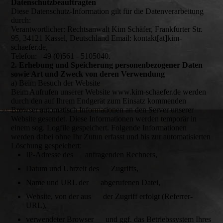
Datenschutzbeauftragten
Diese Datenschutz-Information gilt für die Datenverarbeitung
durch:
Verantwortlicher: Rechtsanwalt Kim Schäfer, Frankfurter Str.
95, 34121 Kassel, Deutschland Email: kontakt[at]kim-
schaefer.de,
Telefon: +49 (0)561 - 5105040.
2. Erhebung und Speicherung personenbezogener Daten
sowie Art und Zweck von deren Verwendung
a) Beim Besuch der Website
Beim Aufrufen unserer Website www.kim-schaefer.de werden
durch den auf Ihrem Endgerät zum Einsatz kommenden
Browser automatisch Informationen an den Server unserer
Website gesendet. Diese Informationen werden temporär in
einem sog. Logfile gespeichert. Folgende Informationen
werden dabei ohne Ihr Zutun erfasst und bis zur automatisierten
Löschung gespeichert:
IP-Adresse des anfragenden Rechners,
Datum und Uhrzeit des Zugriffs,
Name und URL der abgerufenen Datei,
Website, von der aus der Zugriff erfolgt (Referrer-
URL),
verwendeter Browser und ggf. das Betriebssystem Ihres