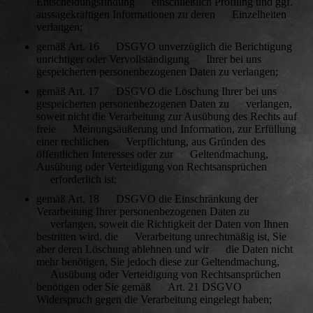
Entscheidungsfindung einschließlich Profiling und ggf.
aussagekräftigen Informationen zu deren Einzelheiten
verlangen;
gemäß Art. 16 DSGVO unverzüglich die Berichtigung
unrichtiger oder Vervollständigung Ihrer bei uns
gespeicherten personenbezogenen Daten zu verlangen;
gemäß Art. 17 DSGVO die Löschung Ihrer bei uns
gespeicherten personenbezogenen Daten zu verlangen,
soweit nicht die Verarbeitung zur Ausübung des Rechts auf
freie Meinungsäußerung und Information, zur Erfüllung
einer rechtlichen Verpflichtung, aus Gründen des
öffentlichen Interesses oder zur Geltendmachung,
Ausübung oder Verteidigung von Rechtsansprüchen
erforderlich ist;
gemäß Art. 18 DSGVO die Einschränkung der
Verarbeitung Ihrer personenbezogenen Daten zu
verlangen, soweit die Richtigkeit der Daten von Ihnen
bestritten wird, die Verarbeitung unrechtmäßig ist, Sie
aber deren Löschung ablehnen und wir die Daten nicht
mehr benötigen, Sie jedoch diese zur Geltendmachung,
Ausübung oder Verteidigung von Rechtsansprüchen
benötigen oder Sie gemäß Art. 21 DSGVO
Widerspruch gegen die Verarbeitung eingelegt haben;