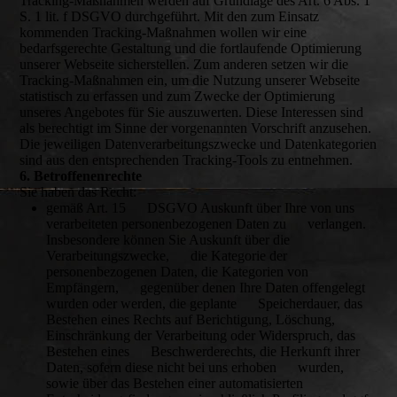
Tracking-Maßnahmen werden auf Grundlage des Art. 6 Abs. 1
S. 1 lit. f DSGVO durchgeführt. Mit den zum Einsatz
kommenden Tracking-Maßnahmen wollen wir eine
bedarfsgerechte Gestaltung und die fortlaufende Optimierung
unserer Webseite sicherstellen. Zum anderen setzen wir die
Tracking-Maßnahmen ein, um die Nutzung unserer Webseite
statistisch zu erfassen und zum Zwecke der Optimierung
unseres Angebotes für Sie auszuwerten. Diese Interessen sind
als berechtigt im Sinne der vorgenannten Vorschrift anzusehen.
Die jeweiligen Datenverarbeitungszwecke und Datenkategorien
sind aus den entsprechenden Tracking-Tools zu entnehmen.
6. Betroffenenrechte
Sie haben das Recht:
gemäß Art. 15 DSGVO Auskunft über Ihre von uns
verarbeiteten personenbezogenen Daten zu verlangen.
Insbesondere können Sie Auskunft über die
Verarbeitungszwecke, die Kategorie der
personenbezogenen Daten, die Kategorien von
Empfängern, gegenüber denen Ihre Daten offengelegt
wurden oder werden, die geplante Speicherdauer, das
Bestehen eines Rechts auf Berichtigung, Löschung,
Einschränkung der Verarbeitung oder Widerspruch, das
Bestehen eines Beschwerderechts, die Herkunft ihrer
Daten, sofern diese nicht bei uns erhoben wurden,
sowie über das Bestehen einer automatisierten